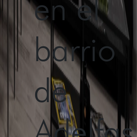
en el
barrio
de
Adelfas