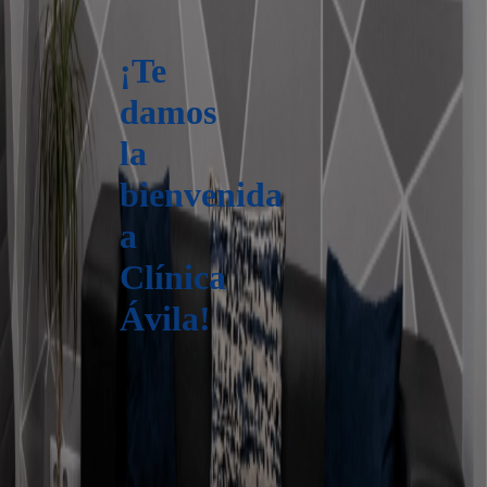
¡Te
damos
la
bienvenida
a
Clínica
Ávila!