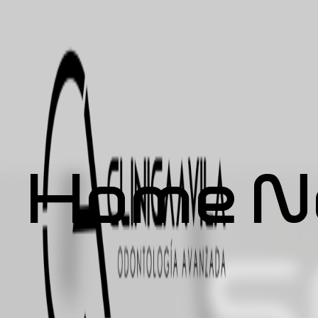
Home
N
S