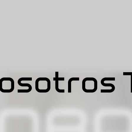
osotros
OB