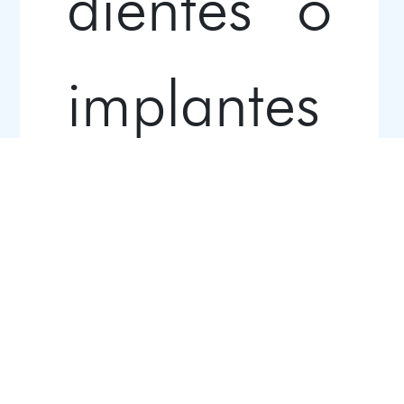
dientes o
implantes
, prótesis
removible
s